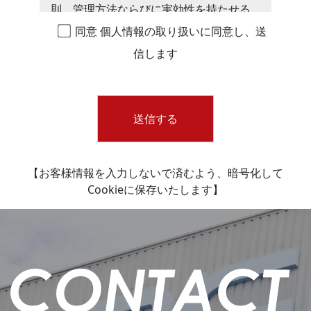
則、管理方法ならびに実効性を持たせる
手段として教育・訓練、監査等について
同意
個人情報の取り扱いに同意し、送
以下のとおり規定し、実行して参りま
信します
す。
個人情報の収集、利用、提供等に関する
基本原則
個人情報を直接収集する際は、適法かつ
公正な手段により、本人の同意を得た上
で行います。
【お客様情報を入力しないで済むよう、暗号化して
Cookieに保存いたします】
収集にあたっては、利用目的を明確に
し、その目的のために必要な範囲内にと
どめます。個人の利益を侵害する可能性
が高い機微な情報は、本人の明確な同意
がある場合または法令等の裏付けがある
場合以外には収集しません。
当社が個人情報の処理を伴う業務を外部