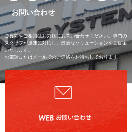
から受託する場合や外部へ委託する場合
お問い合わせ
は、個人情報に関する秘密の保持、再委
託に関する事項、事故時の責任分担、契
約終了時の個人情報の返却および消去等
について定め、それに従います。個人情
ご質問やご相談はお気軽にお問い合わせください。専門の
報は、本人の同意を得た範囲内で利用、
スタッフが迅速に対応し、最適なソリューションをご提案
提供します。
いたします。
お電話またはメールでのご連絡をお待ちしております。