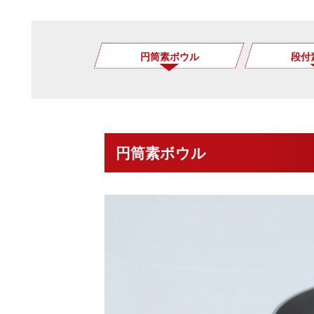
円筒素ボウル
段付
円筒素ボウル